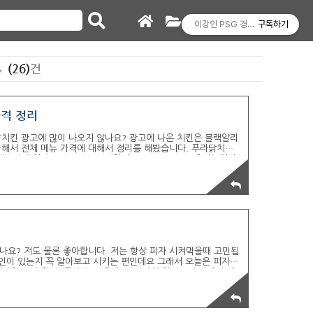
이강인 PSG 경기일정 경기중계
구독하기
→
(26)
건
격 정리
치킨 광고에 많이 나오지 않나요? 광고에 나온 치킨은 블랙알리
함해서 전체 메뉴 가격에 대해서 정리를 해봤습니다. 푸라닭치킨
 매드갈릭 치킨 ▶ 17,900 블랙알리오 ▶ 17,900 고추마요치킨
900 악마치킨 ▶ 17,900 푸라닭치킨 ▶ 15,900 달콤양념치킨
900 순살치킨 ▶ 17,900 순살 블랙알리오 ▶ 18,900 순살 매
1..
시나요? 저도 물론 좋아합니다. 저는 항상 피자 시켜먹을때 고민됩
할인이 있는지 꼭 알아보고 시키는 편인데요 그래서 오늘은 피자헛
피자헛 피자 할인 (통신사, 신용카드) 자세히 알아보기 멤버십 제
 KT 멤버십 15% 차감 LG U+ 멤버십 - 전체 금액 피자헛 피자
 - 전체 금액 피자헛 피자 30% 할인 - OK 캐쉬백 포인트 15%
 M 카드 ..