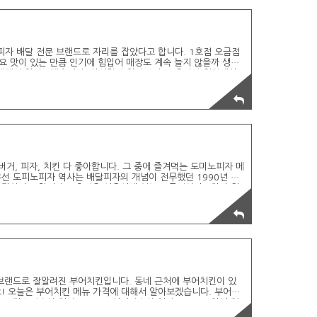
 피자 배달 전문 브랜드로 자리를 잡았다고 합니다. 1호점 오금점
요 맛이 있는 만큼 인기에 힘입어 매장도 계속 늘지 않을까 생각
 대해서 알아보겠습니다. 상시할인 알아보기 1. 온라인 회원대상
합니다. 2. 방문포장 주문 시 피자금액의 최대 30% 할인 (매장
료) 주문 시 20% 할인이 된다고 합니다. 4. '화끈한 화요일' 로
휴 할인 알아보기 - ..
거, 피자, 치킨 다 좋아합니다. 그 중에 즐겨먹는 도미노피자 메
우선 도피노피자 역사는 배달피자의 개념이 전무했던 1990년 한
 잡았다고 합니다. 1호점은 서울시에 있는 오금점이라고하며 현
 추천 및 가격 자세히 알아보기 도미노피자 프리미엄 미트미트미
29,000 더블크러스트 이베리코 ㄴ 34,900 M 29,000 베스트 콰
 M 29,000 블..
 브랜드로 잘알려진 부어치킨입니다. 동네 근처에 부어치킨이 있
요! 오늘은 부어치킨 메뉴 가격에 대해서 알아보겠습니다. 부어치
0 맛쇼킹순살 치킨 15,000 어니언순살 치킨 15,000 양념 치
살 치킨 15,000 땡초윙봉 치킨 16,000 치즈스프린클 치킨