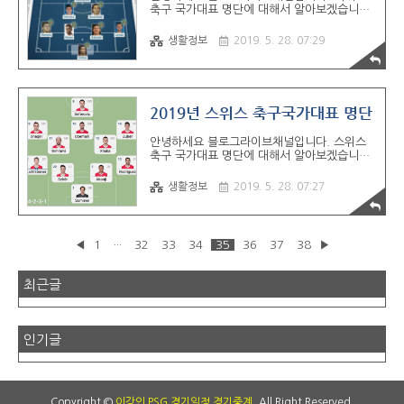
축구 국가대표 명단에 대해서 알아보겠습니다.
완지‧웨일스) 루도빅 아우구스틴손(베르더 브
공격수 하비에르 아퀴노(티그레스 UANL) 헤수
레멘‧독일) 필립 헬란데르(볼로냐‧이탈리
스 마누엘 코로나(FC 포르투) 위르겐 담(티그
아) 에밀 크라프트(볼로냐‧이탈리아) 폰투스
생활정보
2019. 5. 28. 07:29
레스 UANL) 치차리토 하비에르 에르난데스(웨
얀손(리즈 유나이티드‧잉글랜드) 골키퍼 칼
스트 햄) 라울 히메네스(벤피카) 이르빙 로사노
요한 욘손(갱강‧프랑스) 크..
(PSV) 오리베 페랄타(클럽 아메리카) 카를로스
벨라(LA FC) ​ 미드필더 조나탄 도스 산토스(LA
갤럭시) 마르코 파비안(프랑크푸르트) 에릭 구
2019년 스위스 축구국가대표 명단
티에레스(파추카) 라파엘 마르케스(아틀라스)
안드레스 과르다도(레알 베티스) 지오반니 도
안녕하세요 블로그라이브채널입니다. 스위스
스 산토스(LA 갤럭시) 엑토르 에레라(FC 포르
축구 국가대표 명단에 대해서 알아보겠습니다.
투) 헤수스 몰리나(몬테레이) 수비수 에드손 알
공격수 브릴 엠볼로 (독일 샬케 04) 하리스 세
바레즈(클럽 아메리카) 네스터 아라우조(산토
페로비치 (독일 아인트라흐트 프랑크푸르트)
스 라구나) 휴고 아얄라(티그레스 UANL) 헤수
생활정보
2019. 5. 28. 07:27
샤니 타라샤이 (잉글랜드 에버턴) 아드미르 메
스 가야르도(푸마..
흐메디 (독일 레버쿠젠) 에렌 데르디요크 (터키
갈라타사라이) 미드필더 파비안 프라이 (독일
마인츠) 그라니트 자카 (잉글랜드 아스널) 발론
◀
1
···
32
33
34
35
36
37
38
▶
베흐라미 (이탈리아 우디네세 칼초) 데니스 자
카리아 (스위스 영 보이스) 블레림 제마일리
(이탈리아 볼로냐 FC 1909) 젤송 페르난드스
최근글
(독일 아인트라흐트 프랑크푸트) 제르단 샤키
리 (잉글랜드 스토크 시티) ​ 수비수 슈테판 리
히트슈타이너 (잉글랜드 아스널) 프랑수아 무
방제 (프랑스 툴루즈) 니코 엘베디 (독일 묀헨
인기글
글라트바흐) 미하엘 랑 (스위..
Copyright ©
이강인 PSG 경기일정 경기중계
. All Right Reserved.