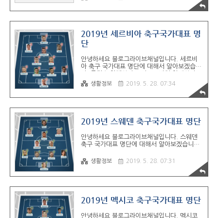
에데르 마르틴스 - 인터밀란 로렌조 인시녜 -
나폴리 미드필더 안토니오 칸드레바 - 인터밀
란 자코모 보나벤투라 - AC밀란 마르코 베라티
- 파리 생제르망 다니엘레 데 로시 - AS로마 마
르코 파롤로 - SS 라치오 수비수 마티아 데 실
2019년 세르비아 축구국가대표 명
리오 - AC밀란 알레시오 로마뇰리 -AC밀란 마
단
테오 다르미안 - 맨체스터 유나이티드 루카 안
토넬리 - AC밀란 레오나르도 보누치 - AC밀란
안녕하세요 블로그라이브채널입니다. 세르비
다니엘레 루가니 - 유벤투스 골키퍼 잔루이지
아 축구 국가대표 명단에 대해서 알아보겠습니
돈나룸마 - AC밀란 잔루이지 부폰 - 유벤투스 ​
다. 공격수 알렌산다르 미트로비치 알렉산다르
프리요비치 미드필더 두샨 타디치 네마냐 마티
생활정보
2019. 5. 28. 07:34
치 아뎀 라이치 루카 밀리보제비치 필립 코스
티치 안드리야 지브코비치 미아트 가치노비치
마르코 그루이치 세르게이 밀린코비치 사비치
수비수 브라니슬라브 이바노비치 알렉산다르
콜라로프 안토니오 루카비나 이반 오브라도비
2019년 스웨덴 축구국가대표 명단
치 마티야 나스타시치 두슈코 토시치 니콜라
막시모비치 두샨 바스타 밀로슈 벨코비치 부야
안녕하세요 블로그라이브채널입니다. 스웨덴
딘 사비치 골키퍼 블라디미르 스토이코비치 프
축구 국가대표 명단에 대해서 알아보겠습니다.
레드락 라이코비치 마르코 드미트로비치 ​ ​ ​
공격수 에밀 포르스베리(라이프치히‧독일) 구
스타프 스벤손(시애틀 사운더스‧미국) 오스카
생활정보
2019. 5. 28. 07:31
힐레마르크(제노아‧이탈리아) 미드필더 세바
스티안 라르손(헐 시티‧잉글랜드) 알빈 엑달
(함부르크‧독일) 빅토르 클라에손(크라스노다
르‧러시아) 마르쿠스 로덴(크로토네‧이탈리
아) 지미 두르마즈(툴루즈‧프랑스) 수비수 미
2019년 멕시코 축구국가대표 명단
카일 루스티그(셀틱‧스코틀랜드) 빅토르 린델
뢰프(맨체스터 유나이티드) 안드레아스 그란크
안녕하세요 블로그라이브채널입니다. 멕시코
비스트(크라스노다르‧러시아) 마르틴 올손(스