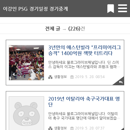
이강인 PSG 경기일정 경기중계
전체 글
→
(226)
건
3년만의 애스턴빌라 "프리미어리그
승격" 1400억원 잭팟 터트리다
안녕하세요 블로그라이브채널입니다. 딘 스미
스 감독이 이끄는 애스턴빌라와 프랭크 램파드
감독이 이끄는 더비카운트와의 경기가 있었다
프리미어리그 승격 플레이오프를 걸쳐 우승 할
생활정보
2019. 5. 28. 08:54
시 1400억원 정도의 tv중계권, 순위에 따른 배
당금 등 총 받을 수 있는 금액이다 프리머이리
그 승격과 동시에 최소 1400억원을 보장받는
만큼 선수들의 각오는 담다르지 않을까 생각된
다 1874년 버밍엄을 연고지로 창단한 애스턴
2019년 이탈리아 축구국가대표 명
빌라는 2020시즌 다시 한 번 프리미어리그 경
단
기에 뛸 수 있게 되었다. 애스턴빌라는
2015~16 시즌 챔피언쉽 2부리그로 강등된
안녕하세요 블로그라이브채널입니다. 이탈리
이후 3년 만에 1부로 복귀하게 됐다. 골 기록
아 축구 국가대표 명단에 대해서 알아보겠습니
전반 44분 안바르 엘 하지 (애스턴빌라) 후반
다. 공격수 시모네 자자 - 발렌시아 CF 안드레
14분 존 맥긴 (애스턴빌라) 후반 36분 마틴 와
아 벨로티 - 토리노 치로 임모빌레 - SS라치오
그혼 (더비카운티) .
생활정보
2019. 5. 28. 07:37