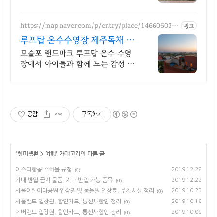
인투어
https://map.naver.com/p/entry/place/146606037
광고
8
루프탑 온수수영장 제주독채 제
주 남쪽 럭셔리 힐링숙소
모슬포 랜드마크 루프탑 온수 수영
장에서 아이들과 함께 노는 감성 숙
소, 바베큐시설 제주남쪽 중문 모슬
포 여행에 딱, 가족맞춤 독채숙소, 도
보가능 맛집 편의시설
공감
구독하기
'
취미생활
>
여행
' 카테고리의 다른 글
이스타항공 수하물 규정
2019.12.28
(0)
기내 반입 금지 물품, 기내 반입 가능 품목
2019.12.22
(0)
서울어린이대공원 입장권 및 동물원 입장료, 주차시설 정리
2019.10.25
(0)
서울랜드 입장권, 할인카드, 통신사할인 정리
2019.10.16
(0)
에버랜드 입장권, 할인카드, 통신사할인 정리
2019.10.09
(0)