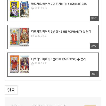
타로카드 메이저 7번 전차(THE CHARIOT) 해석
2019.09.22
더보기
타로카드 메이저 5번 (THE HIEROPHANT) 총 정리
2019.09.21
더보기
타로카드 메이저 4번(THE EMPEROR) 총 정리
2019.09.21
더보기
댓글