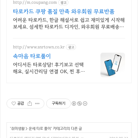
http://m.coupang.com
광고
타로카드 쿠팡 품질 만족 와우회원 무료반품
어려운 타로카드, 한글 해설서로 쉽고 재미있게 시작해
보세요. 섬세한 타로카드 디자인, 와우회원 무료배송으
로 깨끗하게 만나보세요.
http://www.snrtown.co.kr
광고
속마음 타로풀이
어디서든 타로상담! 후기보고 선택
해요, 실시간리딩 연결 OK, 찐 후기
만 모았다!
공감
구독하기
'
취미생활
>
운세 타로 풀이
' 카테고리의 다른 글